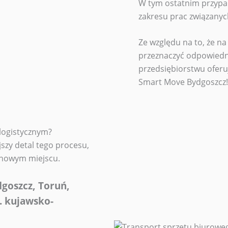
W tym ostatnim przyp
zakresu prac związanych
Ze względu na to, że na
przeznaczyć odpowiedni
przedsiębiorstwu ofer
Smart Move Bydgoszcz!
 logistycznym?
zy detal tego procesu,
 nowym miejscu.
dgoszcz, Toruń,
. kujawsko-