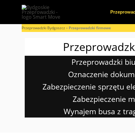
Przejdź
do
Przeprowad
treści
Przeprowadzki Bydgoszcz
»
Przeprowadzki firmowe
Przeprowadzki
Przeprowadzki bi
Oznaczenie doku
Zabezpieczenie sprzętu el
Zabezpieczenie m
Wynajem busa z tra