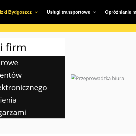
zki Bydgoszcz
Usługi transportowe
Opróżnianie m
 firm
urowe
mentów
ektronicznego
ienia
garzami