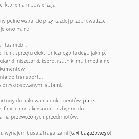
c, które nam powierzają.
emy pełne wsparcie przy każdej przeprowadzce
je ono m.in.:
ntaż mebli,
 m.in. sprzętu elektronicznego takiego jak np.
karki, niszczarki, ksero, rzutniki multimedialne,
okumentów,
nia do transportu,
y przystosowanymi autami.
kartony do pakowania dokumentów,
pudła
e, folie i inne akcesoria niezbędne do
isania przewożonych przedmiotów.
. wynajem busa z tragarzami (
taxi bagażowego
).