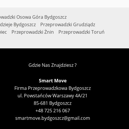
owadzki Osowa Góra Bydgoszcz
dzieje Bydgoszcz
Przeprowadzki Grudziądz
iec
Przeprowadzki Żnin
Przeprowadzki Toruń
Gdzie Nas Znajdziesz ?
Smart Move
Firma Przeprowadzkowa Bydgoszcz
ul. Powstańców Warszawy 4A/21
85-681 Bydgoszcz
+48 725 216 067
smartmove.bydgoszcz@gmail.com