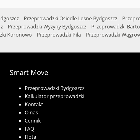
ydgoszcz
Przeprowadzki Osiedle Leśne Bydgoszcz
Przepr
z
Przeprowadzki Wyżyny Bydgoszcz
Przeprowadzki Barto
zki Koronowo
Przeprowadzki Piła
Przeprowadzki Wągrow
Smart Move
Przeprowadzki Bydgoszcz
Kalkulator przeprowadzki
Kontakt
O nas
Cennik
FAQ
Flota