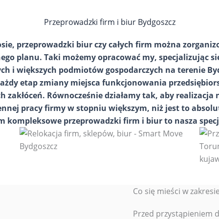
Przeprowadzki firm i biur Bydgoszcz
osie, przeprowadzki biur czy całych firm można zorgani
ego planu. Taki możemy opracować my, specjalizując się 
ych i większych podmiotów gospodarczych na terenie B
każdy etap zmiany miejsca funkcjonowania przedsiębiors
h zakłóceń. Równocześnie działamy tak, aby realizacja 
nnej pracy firmy w stopniu większym, niż jest to absolut
m kompleksowe przeprowadzki firm i biur to nasza specj
Co się mieści w zakresi
Przed przystąpieniem do