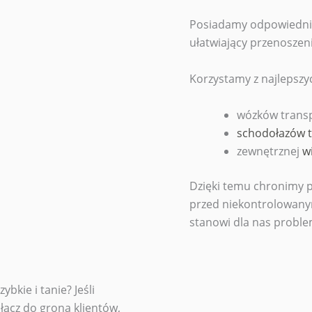
Posiadamy odpowiednią 
ułatwiający przenoszeni
Korzystamy z najlepszy
wózków trans
schodołazów 
zewnętrznej
w
Dzięki temu chronimy p
przed niekontrolowanym
stanowi dla nas proble
bkie i tanie? Jeśli
ołącz do grona klientów,