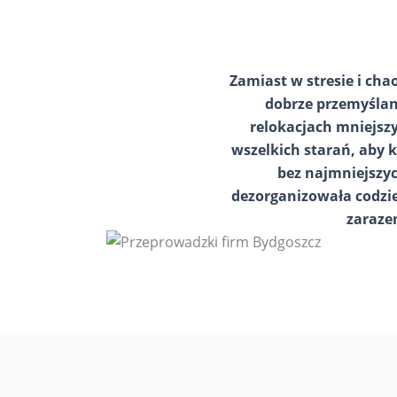
Zamiast w stresie i cha
dobrze przemyślan
relokacjach mniejsz
wszelkich starań, aby 
bez najmniejszyc
dezorganizowała codzie
zaraze