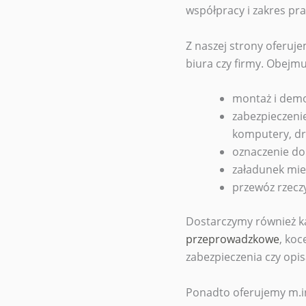
współpracy i zakres pra
Z naszej strony oferuj
biura czy firmy. Obejmu
montaż i demo
zabezpieczenie
komputery, dru
oznaczenie d
załadunek mie
przewóz rzecz
Dostarczymy również 
przeprowadzkowe
, koc
zabezpieczenia czy op
Ponadto oferujemy m.in