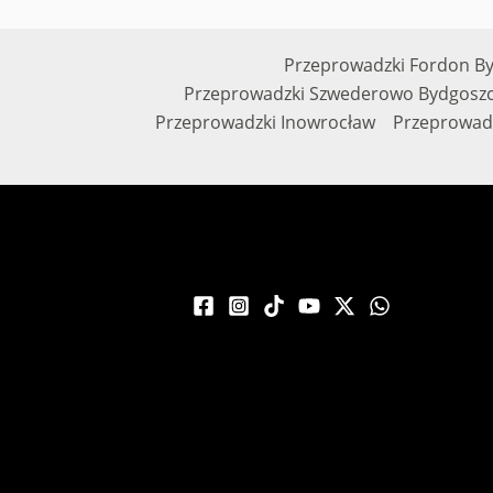
Przeprowadzki Fordon B
Przeprowadzki Szwederowo Bydgoszc
Przeprowadzki Inowrocław
Przeprowad