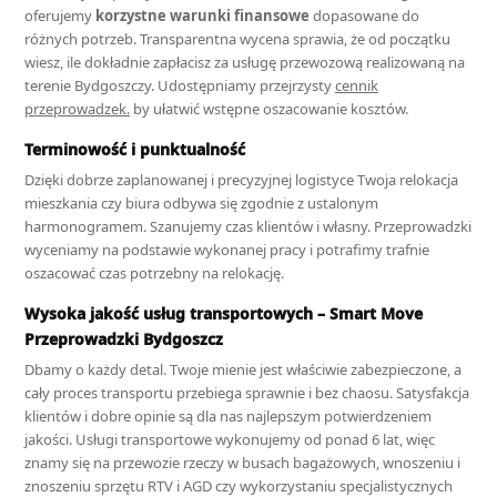
oferujemy
korzystne warunki finansowe
dopasowane do
różnych potrzeb. Transparentna wycena sprawia, że od początku
wiesz, ile dokładnie zapłacisz za usługę przewozową realizowaną na
terenie Bydgoszczy. Udostępniamy przejrzysty
cennik
przeprowadzek.
by ułatwić wstępne oszacowanie kosztów.
Terminowość i punktualność
Dzięki dobrze zaplanowanej i precyzyjnej logistyce Twoja relokacja
mieszkania czy biura odbywa się zgodnie z ustalonym
harmonogramem. Szanujemy czas klientów i własny. Przeprowadzki
wyceniamy na podstawie wykonanej pracy i potrafimy trafnie
oszacować czas potrzebny na relokację.
Wysoka jakość usług transportowych – Smart Move
Przeprowadzki Bydgoszcz
Dbamy o każdy detal. Twoje mienie jest właściwie zabezpieczone, a
cały proces transportu przebiega sprawnie i bez chaosu. Satysfakcja
klientów i dobre opinie są dla nas najlepszym potwierdzeniem
jakości. Usługi transportowe wykonujemy od ponad 6 lat, więc
znamy się na przewozie rzeczy w busach bagażowych, wnoszeniu i
znoszeniu sprzętu RTV i AGD czy wykorzystaniu specjalistycznych