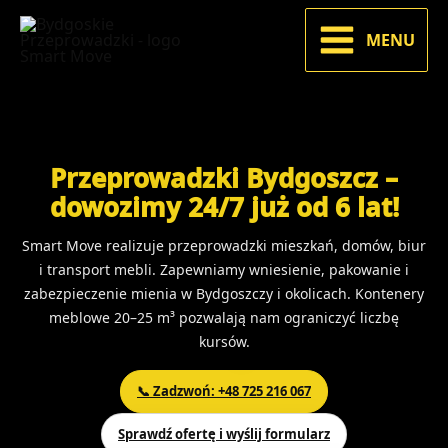
Przejdź
do
MENU
treści
Przeprowadzki Bydgoszcz –
dowozimy 24/7 już od 6 lat!
Smart Move realizuje przeprowadzki mieszkań, domów, biur
i transport mebli. Zapewniamy wniesienie, pakowanie i
zabezpieczenie mienia w Bydgoszczy i okolicach. Kontenery
meblowe 20–25 m³ pozwalają nam ograniczyć liczbę
kursów.
📞 Zadzwoń: +48 725 216 067
Sprawdź ofertę i wyślij formularz