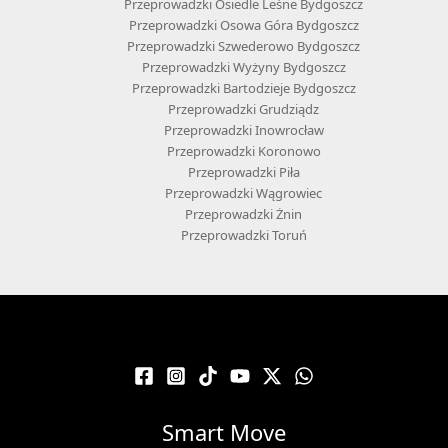
Przeprowadzki Osiedle Leśne Bydgoszcz
Przeprowadzki Osowa Góra Bydgoszcz
Przeprowadzki Szwederowo Bydgoszcz
Przeprowadzki Wyżyny Bydgoszcz
Przeprowadzki Bartodzieje Bydgoszcz
Przeprowadzki Grudziądz
Przeprowadzki Inowrocław
Przeprowadzki Koronowo
Przeprowadzki Piła
Przeprowadzki Wągrowiec
Przeprowadzki Żnin
Przeprowadzki Toruń
Smart Move