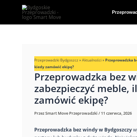
Przejdź
do
Przeprowad
treści
Przeprowadzki Bydgoszcz
»
Aktualności
»
Przeprowadzka be
kiedy zamówić ekipę?
Przeprowadzka bez wi
zabezpieczyć meble, il
zamówić ekipę?
Przez
Smart Move Przeprowadzki
/
11 czerwca, 2026
Przeprowadzka bez windy w Bydgoszczy
wy