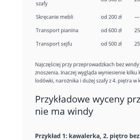
szafy
Skręcanie mebli
od 200 zł
—
Transport pianina
od 600 zł
25
Transport sejfu
od 500 zł
25
Najczęściej przy przeprowadzkach bez windy li
znoszenia. Inaczej wygląda wyniesienie kilku k
lodówki, narożnika i dużej szafy z 4. piętra w
Przykładowe wyceny pr
nie ma windy
Przykład 1: kawalerka, 2. piętro be