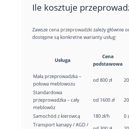
Ile kosztuje przeprowa
Zawsze
cena przeprowadzki
zależy głównie o
dostępne są konkretne warianty usług:
Cena
Usługa
podstawowa
Mała przeprowadzka –
od 800 zł
20
połowa meblowozu
Standardowa
przeprowadzka – cały
od 1600 zł
20
meblowóz
Samochód z kierowcą
180 zł/h
0 z
Transport kanapy / AGD /
od 300 zł
20