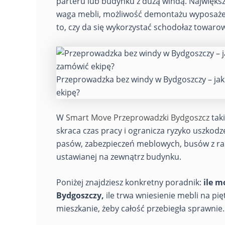
parteru lub budynku z dużą windą. Największe
waga mebli, możliwość demontażu wyposażenia
to, czy da się wykorzystać schodołaz towar
Przeprowadzka bez windy w Bydgoszczy – jak 
ekipę?
W
Smart Move Przeprowadzki Bydgoszcz
taki
skraca czas pracy i ogranicza ryzyko uszko
pasów, zabezpieczeń meblowych, busów z r
ustawianej na zewnątrz budynku.
Poniżej znajdziesz konkretny poradnik:
ile m
Bydgoszczy,
ile trwa wniesienie mebli na pię
mieszkanie, żeby całość przebiegła sprawnie.