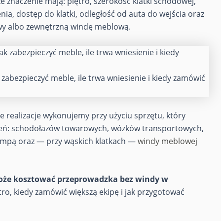
 znaczenie mają: piętro, szerokość klatki schodowej,
, dostęp do klatki, odległość od auta do wejścia oraz
owy albo zewnętrzną windę meblową.
zabezpieczyć meble, ile trwa wniesienie i kiedy zamówić
e realizacje wykonujemy przy użyciu sprzętu, który
dzeń: schodołazów towarowych, wózków transportowych,
ampą oraz — przy wąskich klatkach —
windy meblowej
oże kosztować przeprowadzka bez windy w
tro, kiedy zamówić większą ekipę i jak przygotować